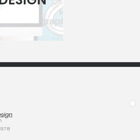
esign
m
5978