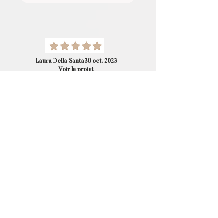
Laura Della Santa30 oct. 2023
Voir le projet
Je suis très contente du travail de Gigi et de
sa réactivité pour suivre le projet. Je
recommende les yeux fermés! je n'hésiterai
pas à refaire appel à ses compétences. Merci
encore pour mon site ! Malgré la distance
géographique qui nous sépare, je n'ai jamais
eu le sentiment que cela soit un problème.
Show Less
Service Provided: eCommerce Website