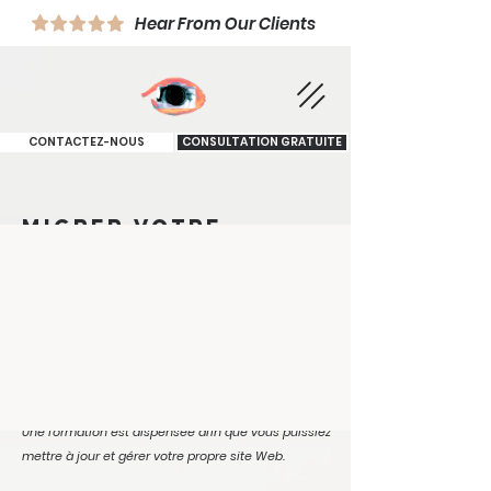
Hear From Our Clients
CONTACTEZ-NOUS
CONSULTATION GRATUITE
migrer votre
WordPress
site web vers wix
La plateforme WordPress et la plateforme WIX sont
deux plateformes distinctes.
En raison de leur incompatibilité, aucune
fonctionnalité de migration ne permet un transfert
instantané vers WIX.
Une formation est dispensée afin que vous puissiez
mettre à jour et gérer votre propre site Web.