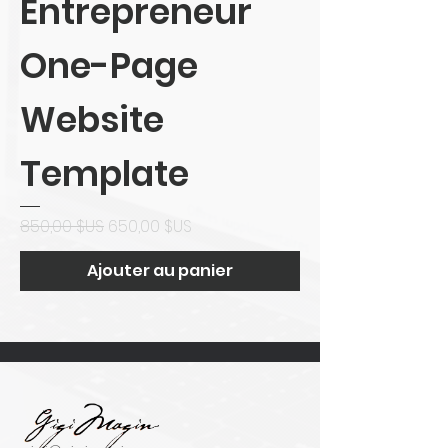
Entrepreneur
One-Page
Website
Template
Prix original
Prix promotionnel
850,00 $US
650,00 $US
Ajouter au panier